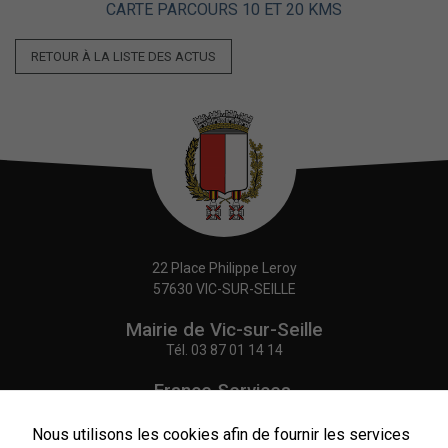
CARTE PARCOURS 10 ET 20 KMS
RETOUR À LA LISTE DES ACTUS
22 Place Philippe Leroy
57630 VIC-SUR-SEILLE
Mairie de Vic-sur-Seille
Tél.
03 87 01 14 14
France Services,
Agence Postale Communale
Tél.
03 87 86 41 48
Nous utilisons les cookies afin de fournir les services