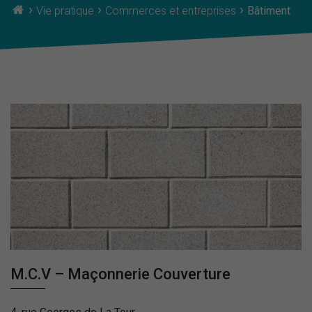
›
›
›
Vie pratique
Commerces et entreprises
Bâtiment
M.C.V – Maçonnerie Couverture