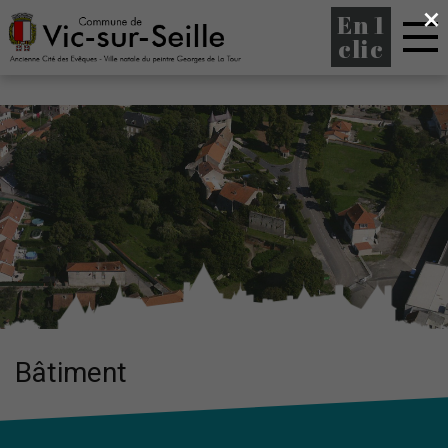
×
En 1
clic
Bâtiment