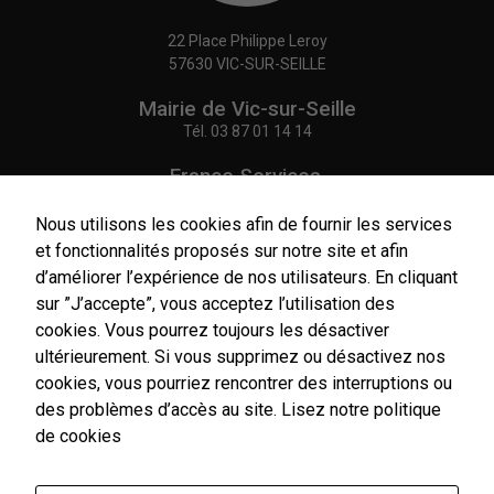
22 Place Philippe Leroy
Nécessaires
57630 VIC-SUR-SEILLE
Ces cookies
sont utiles au
Mairie de Vic-sur-Seille
bon
Tél.
03 87 01 14 14
fonctionnement
de notre site
France Services,
internet.
Agence Postale Communale
Tél.
03 87 86 41 48
Nous utilisons les cookies afin de fournir les services
et fonctionnalités proposés sur notre site et afin
Statistiques
NOUS CONTACTER
d’améliorer l’expérience de nos utilisateurs. En cliquant
Afin de vous
sur ”J’accepte”, vous acceptez l’utilisation des
proposer des
évolutions et
cookies. Vous pourrez toujours les désactiver
d'établir des
ultérieurement. Si vous supprimez ou désactivez nos
statistiques,
cookies, vous pourriez rencontrer des interruptions ou
Horaires
nous utilisons
d'ouverture
des problèmes d’accès au site.
Lisez notre politique
des cookies.
Nous utilisons
Du lundi au vendredi :
de cookies
Google
9h00-12h00 / 14h00-17h00
Analytics pour
Le samedi : 9h00-12h00
l'établissement