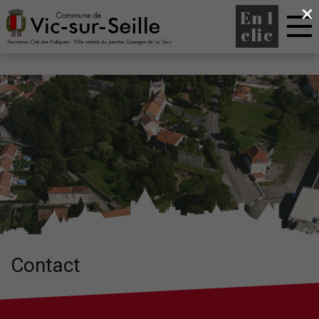
×
En 1
clic
Contact