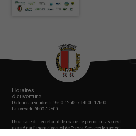
Nécessaires
Ces cookies
Horaires
sont utiles au
d'ouverture
bon
fonctionnement
Du lundi au vendredi :
9h00-12h00 / 14h00-17h00
de notre site
Le samedi : 9h00-12h00
internet.
Un service de secrétariat de mairie de premier niveau est
assuré par l'agent d'accueil de France Services le samedi
Statistiques
matin.