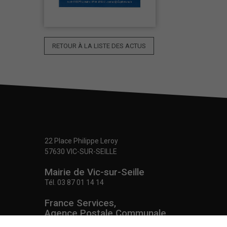
RETOUR À LA LISTE DES ACTUS
22 Place Philippe Leroy
57630 VIC-SUR-SEILLE
Mairie de Vic-sur-Seille
Tél.
03 87 01 14 14
France Services,
Agence Postale Communale
Tél.
03 87 86 41 48