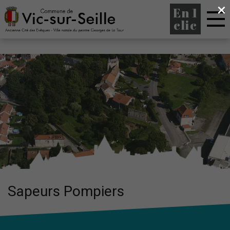
×
En 1
clic
Sapeurs Pompiers