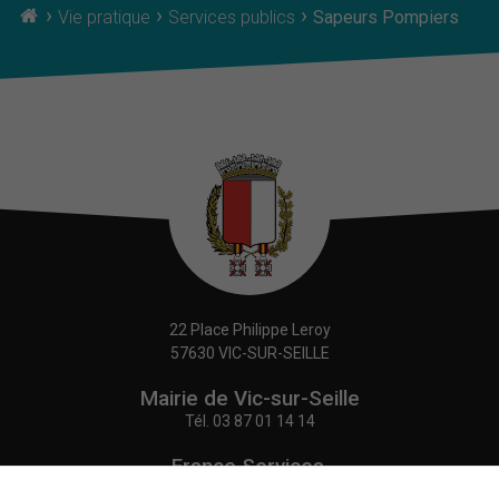
›
›
›
Vie pratique
Services publics
Sapeurs Pompiers
22 Place Philippe Leroy
57630 VIC-SUR-SEILLE
Mairie de Vic-sur-Seille
Tél.
03 87 01 14 14
France Services,
Agence Postale Communale