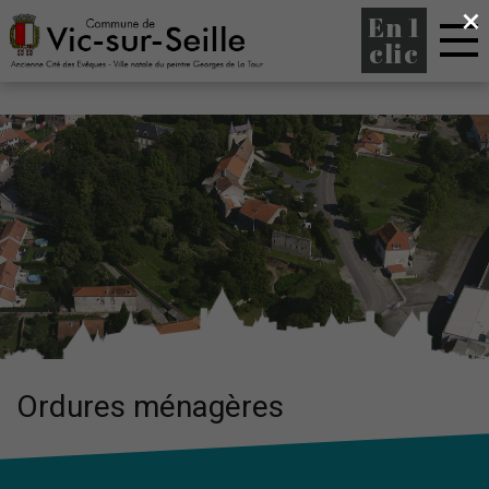
×
En 1
clic
Ordures ménagères