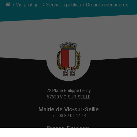
›
›
›
Vie pratique
Services publics
Ordures ménagères
22 Place Philippe Leroy
57630 VIC-SUR-SEILLE
Mairie de Vic-sur-Seille
Tél.
03 87 01 14 14
France Services,
Agence Postale Communale