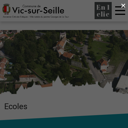
×
En 1
clic
Ecoles