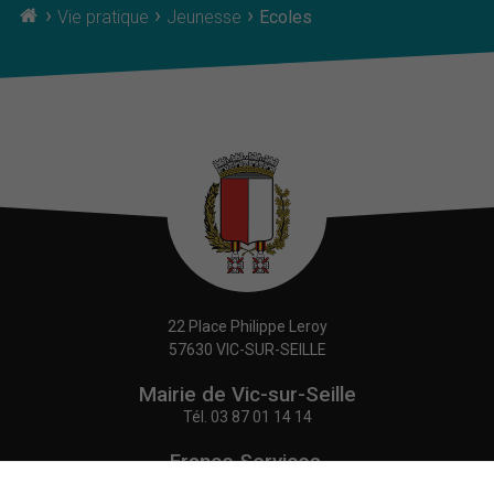
›
›
›
Vie pratique
Jeunesse
Ecoles
22 Place Philippe Leroy
57630 VIC-SUR-SEILLE
Mairie de Vic-sur-Seille
Tél.
03 87 01 14 14
France Services,
Agence Postale Communale