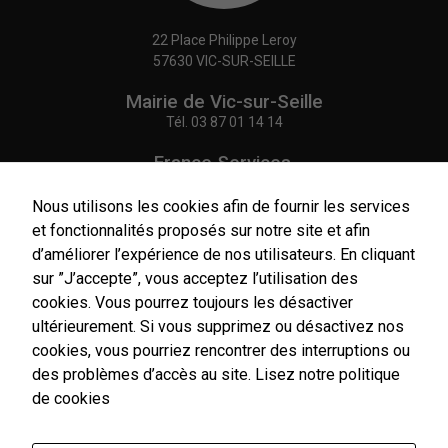
22 Place Philippe Leroy
Nécessaires
57630 VIC-SUR-SEILLE
Ces cookies
sont utiles au
Mairie de Vic-sur-Seille
bon
Tél.
03 87 01 14 14
fonctionnement
de notre site
France Services,
internet.
Agence Postale Communale
Tél.
03 87 86 41 48
Nous utilisons les cookies afin de fournir les services
et fonctionnalités proposés sur notre site et afin
Statistiques
NOUS CONTACTER
d’améliorer l’expérience de nos utilisateurs. En cliquant
Afin de vous
sur ”J’accepte”, vous acceptez l’utilisation des
proposer des
évolutions et
cookies. Vous pourrez toujours les désactiver
d'établir des
ultérieurement. Si vous supprimez ou désactivez nos
statistiques,
cookies, vous pourriez rencontrer des interruptions ou
Horaires
nous utilisons
d'ouverture
des cookies.
des problèmes d’accès au site.
Lisez notre politique
Nous utilisons
Du lundi au vendredi :
de cookies
Google
9h00-12h00 / 14h00-17h00
Analytics pour
Le samedi : 9h00-12h00