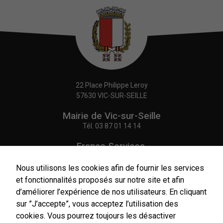
22 Place Philippe Leroy
57630 VIC-SUR-SEILLE
Mairie de Vic-sur-Seille
Tél.
03 87 01 14 14
France Services,
Agence Postale Communale
Tél.
03 87 86 41 48
Nous utilisons les cookies afin de fournir les services
Nécessaires
et fonctionnalités proposés sur notre site et afin
Ces cookies
NOUS CONTACTER
d’améliorer l’expérience de nos utilisateurs. En cliquant
sont utiles au
bon
sur ”J’accepte”, vous acceptez l’utilisation des
fonctionnement
cookies. Vous pourrez toujours les désactiver
de notre site