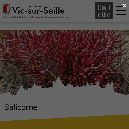
×
En 1
clic
Salicorne