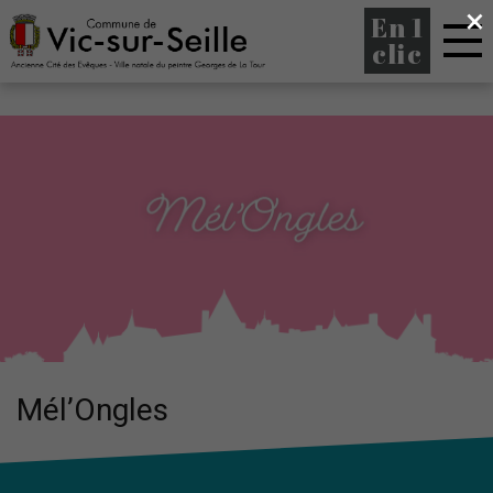
×
En 1
clic
Mél’Ongles