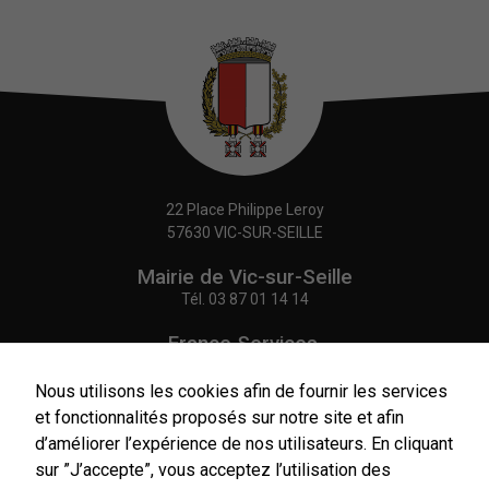
de notre site
internet.
Statistiques
Afin de vous
proposer des
évolutions et
d'établir des
statistiques,
22 Place Philippe Leroy
nous utilisons
57630 VIC-SUR-SEILLE
des cookies.
Nous utilisons
Mairie de Vic-sur-Seille
Google
Tél.
03 87 01 14 14
Analytics pour
l'établissement
France Services,
de nos
Agence Postale Communale
statistiques.
Tél.
03 87 86 41 48
Nous utilisons les cookies afin de fournir les services
et fonctionnalités proposés sur notre site et afin
NOUS CONTACTER
Experience
d’améliorer l’expérience de nos utilisateurs. En cliquant
Afin
sur ”J’accepte”, vous acceptez l’utilisation des
d'améliorer