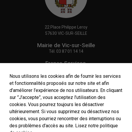
22 Place Philippe Leroy
57630 VIC-SUR-SEILLE
Mairie de Vic-sur-Seille
Tél.
03 87 01 14 14
France Services,
Agence Postale Communale
Tél.
03 87 86 41 48
Nous utilisons les cookies afin de fournir les services
et fonctionnalités proposés sur notre site et afin
NOUS CONTACTER
d’améliorer l’expérience de nos utilisateurs. En cliquant
sur ”J’accepte”, vous acceptez l’utilisation des
cookies. Vous pourrez toujours les désactiver
ultérieurement. Si vous supprimez ou désactivez nos
cookies, vous pourriez rencontrer des interruptions ou
Horaires
d'ouverture
des problèmes d’accès au site.
Lisez notre politique
Du lundi au vendredi :