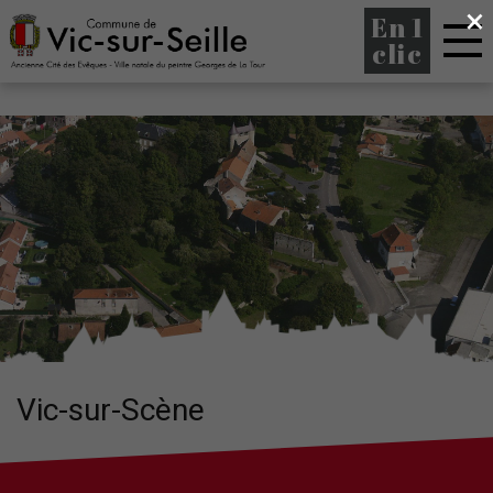
×
En 1
clic
Vic-sur-Scène