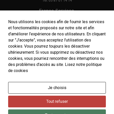
Tél.
03 87 01 14 14
France Services,
Agence Postale Communale
Tél.
03 87 86 41 48
Nous utilisons les cookies afin de fournir les services
et fonctionnalités proposés sur notre site et afin
NOUS CONTACTER
d’améliorer l’expérience de nos utilisateurs. En cliquant
sur ”J’accepte”, vous acceptez l’utilisation des
cookies. Vous pourrez toujours les désactiver
ultérieurement. Si vous supprimez ou désactivez nos
Nécessaires
cookies, vous pourriez rencontrer des interruptions ou
Horaires
Ces cookies
d'ouverture
des problèmes d’accès au site.
Lisez notre politique
sont utiles au
Du lundi au vendredi :
de cookies
bon
9h00-12h00 / 14h00-17h00
fonctionnement
Le samedi : 9h00-12h00
de notre site
internet.
Je choisis
Un service de secrétariat de mairie de premier niveau
est assuré par l'agent d'accueil de France Services le
Tout refuser
samedi matin.
Statistiques
Afin de vous
proposer des