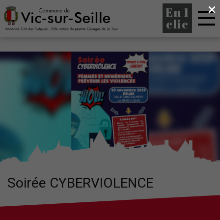
×
En 1
clic
Soirée CYBERVIOLENCE