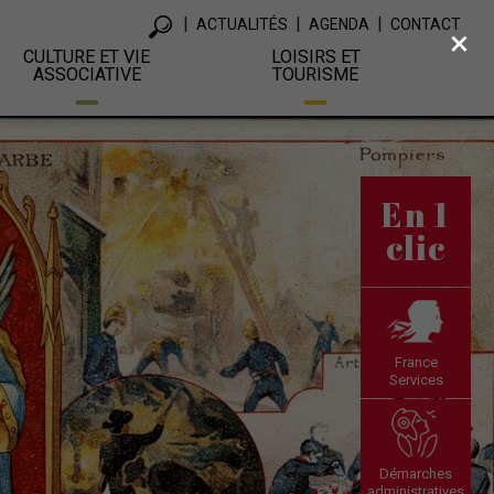
ACTUALITÉS
AGENDA
CONTACT
×
CULTURE ET VIE
LOISIRS ET
ASSOCIATIVE
TOURISME
En 1
clic
France
Services
Démarches
administratives