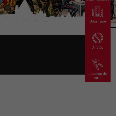
Urbanisme
Arrêtés
Location de
salle