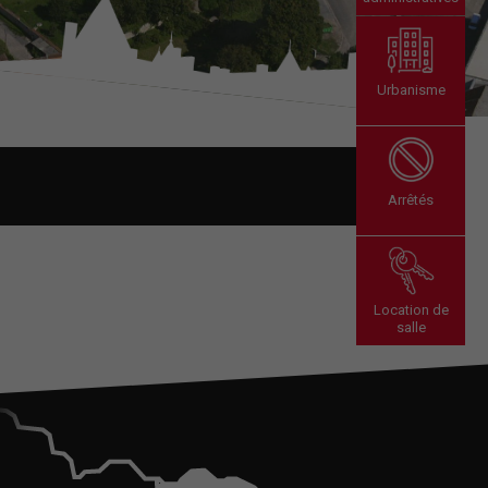
Urbanisme
Arrêtés
Location de
salle