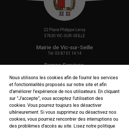
22 Place Philippe Leroy
57630 VIC-SUR-SEILLE
Mairie de Vic-sur-Seille
Tél.
03 87 01 14 14
France Services,
Agence Postale Communale
Tél.
03 87 86 41 48
Nous utilisons les cookies afin de fournir les services
et fonctionnalités proposés sur notre site et afin
NOUS CONTACTER
d’améliorer l’expérience de nos utilisateurs. En cliquant
sur ”J’accepte”, vous acceptez l’utilisation des
cookies. Vous pourrez toujours les désactiver
ultérieurement. Si vous supprimez ou désactivez nos
cookies, vous pourriez rencontrer des interruptions ou
Horaires
d'ouverture
des problèmes d’accès au site.
Lisez notre politique