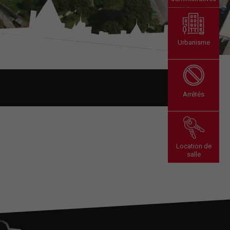
Urbanisme
Arrêtés
Location de
salle