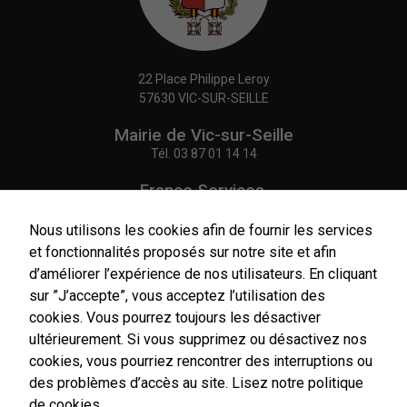
22 Place Philippe Leroy
57630 VIC-SUR-SEILLE
Mairie de Vic-sur-Seille
Tél.
03 87 01 14 14
France Services,
Agence Postale Communale
Tél.
03 87 86 41 48
Nous utilisons les cookies afin de fournir les services
et fonctionnalités proposés sur notre site et afin
NOUS CONTACTER
d’améliorer l’expérience de nos utilisateurs. En cliquant
sur ”J’accepte”, vous acceptez l’utilisation des
cookies. Vous pourrez toujours les désactiver
ultérieurement. Si vous supprimez ou désactivez nos
cookies, vous pourriez rencontrer des interruptions ou
Horaires
d'ouverture
des problèmes d’accès au site.
Lisez notre politique
Du lundi au vendredi :
de cookies