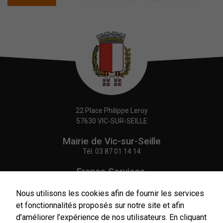
22 Place Philippe Leroy
57630 VIC-SUR-SEILLE
Mairie de Vic-sur-Seille
Tél.
03 87 01 14 14
France Services,
Agence Postale Communale
Nécessaires
Tél.
03 87 86 41 48
Nous utilisons les cookies afin de fournir les services
Ces cookies
sont utiles au
et fonctionnalités proposés sur notre site et afin
bon
NOUS CONTACTER
d’améliorer l’expérience de nos utilisateurs. En cliquant