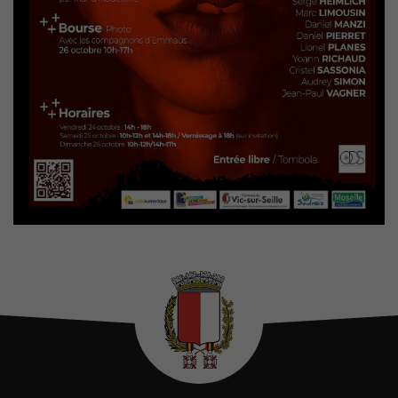
Nécessaires
Ces cookies
sont utiles au
bon
fonctionnement
de notre site
internet.