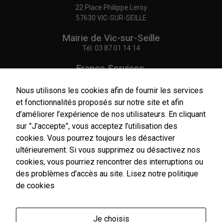
Statistiques
22 Place Philippe Leroy
Afin de vous
57630 VIC-SUR-SEILLE
proposer des
évolutions et
Mairie de Vic-sur-Seille
d'établir des
Tél.
03 87 01 14 14
statistiques,
nous utilisons
France Services,
des cookies.
Agence Postale Communale
Nous utilisons
Google
Tél.
03 87 86 41 48
Nous utilisons les cookies afin de fournir les services
Analytics pour
et fonctionnalités proposés sur notre site et afin
l'établissement
NOUS CONTACTER
d’améliorer l’expérience de nos utilisateurs. En cliquant
de nos
statistiques.
sur ”J’accepte”, vous acceptez l’utilisation des
cookies. Vous pourrez toujours les désactiver
ultérieurement. Si vous supprimez ou désactivez nos
Experience
cookies, vous pourriez rencontrer des interruptions ou
Horaires
Afin
d'ouverture
des problèmes d’accès au site.
Lisez notre politique
d'améliorer
Du lundi au vendredi :
de cookies
l'expérience
9h00-12h00 / 14h00-17h00
utilisateur,
Le samedi : 9h00-12h00
certaines
fonctionnalités
Je choisis