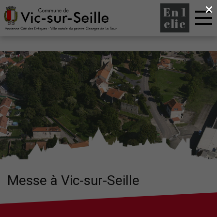
×
En 1
clic
Messe à Vic-sur-Seille