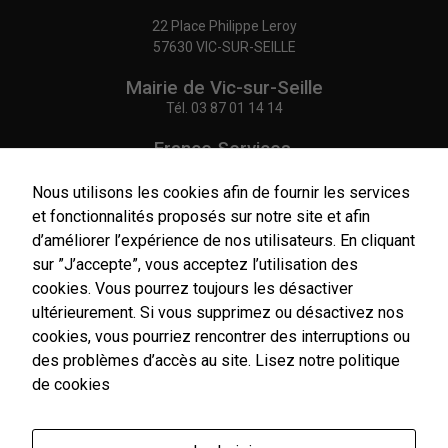
22 Place Philippe Leroy
57630 VIC-SUR-SEILLE
Mairie de Vic-sur-Seille
Tél.
03 87 01 14 14
France Services,
Agence Postale Communale
Tél.
03 87 86 41 48
Nous utilisons les cookies afin de fournir les services
et fonctionnalités proposés sur notre site et afin
NOUS CONTACTER
d’améliorer l’expérience de nos utilisateurs. En cliquant
sur ”J’accepte”, vous acceptez l’utilisation des
cookies. Vous pourrez toujours les désactiver
ultérieurement. Si vous supprimez ou désactivez nos
cookies, vous pourriez rencontrer des interruptions ou
Horaires
d'ouverture
des problèmes d’accès au site.
Lisez notre politique
Du lundi au vendredi :
de cookies
9h00-12h00 / 14h00-17h00
Le samedi : 9h00-12h00