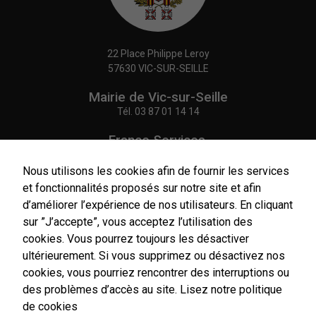
22 Place Philippe Leroy
57630 VIC-SUR-SEILLE
Mairie de Vic-sur-Seille
Tél.
03 87 01 14 14
France Services,
Agence Postale Communale
Tél.
03 87 86 41 48
Nous utilisons les cookies afin de fournir les services
et fonctionnalités proposés sur notre site et afin
NOUS CONTACTER
d’améliorer l’expérience de nos utilisateurs. En cliquant
Nécessaires
sur ”J’accepte”, vous acceptez l’utilisation des
Ces cookies
cookies. Vous pourrez toujours les désactiver
sont utiles au
bon
ultérieurement. Si vous supprimez ou désactivez nos
fonctionnement
cookies, vous pourriez rencontrer des interruptions ou
Horaires
de notre site
d'ouverture
des problèmes d’accès au site.
Lisez notre politique
internet.
Du lundi au vendredi :
de cookies