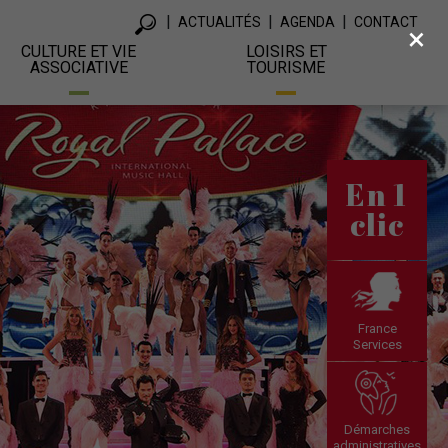
ACTUALITÉS
AGENDA
CONTACT
×
CULTURE ET VIE
LOISIRS ET
ASSOCIATIVE
TOURISME
En 1
clic
France
Services
Démarches
administratives