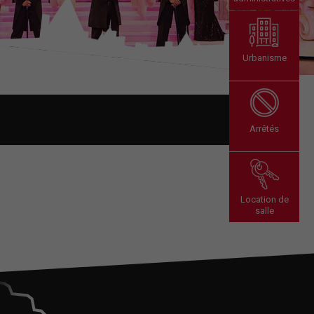
Urbanisme
Arrêtés
Location de
salle