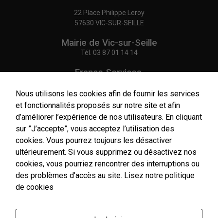
22 Place Philippe Leroy
57630 VIC-SUR-SEILLE
Mairie de Vic-sur-Seille
Tél.
03 87 01 14 14
France Services,
Agence Postale Communale
Tél.
03 87 86 41 48
Nous utilisons les cookies afin de fournir les services
et fonctionnalités proposés sur notre site et afin
NOUS CONTACTER
d’améliorer l’expérience de nos utilisateurs. En cliquant
sur ”J’accepte”, vous acceptez l’utilisation des
cookies. Vous pourrez toujours les désactiver
ultérieurement. Si vous supprimez ou désactivez nos
cookies, vous pourriez rencontrer des interruptions ou
Horaires
d'ouverture
des problèmes d’accès au site.
Lisez notre politique
Du lundi au vendredi :
de cookies
9h00-12h00 / 14h00-17h00
Le samedi : 9h00-12h00