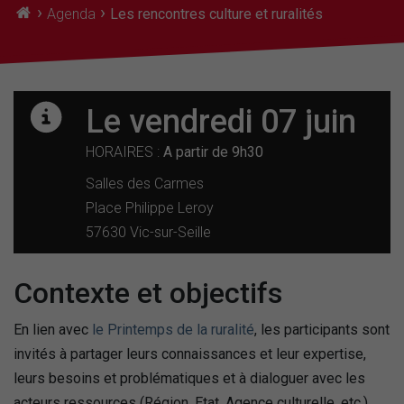
›
›
Agenda
Les rencontres culture et ruralités
Le vendredi 07 juin
HORAIRES :
A partir de 9h30
Salles des Carmes
Place Philippe Leroy
57630 Vic-sur-Seille
Contexte et objectifs
En lien avec
le Printemps de la ruralité
, les participants sont
invités à partager leurs connaissances et leur expertise,
leurs besoins et problématiques et à dialoguer avec les
acteurs ressources (Région, Etat, Agence culturelle, etc.)