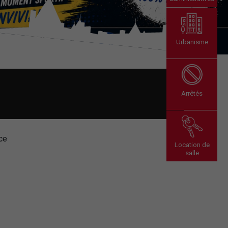
Urbanisme
Arrêtés
ce
Location de
salle