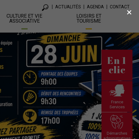
ACTUALITÉS
AGENDA
CONTACT
×
CULTURE ET VIE
LOISIRS ET
ASSOCIATIVE
TOURISME
En 1
clic
France
Services
Démarches
administratives