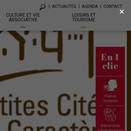
ACTUALITÉS
AGENDA
CONTACT
×
CULTURE ET VIE
LOISIRS ET
ASSOCIATIVE
TOURISME
En 1
clic
France
Services
Démarches
administratives