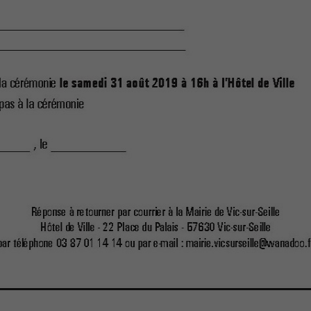
sont utiles au
bon
fonctionnement
de notre site
internet.
Statistiques
Afin de vous
proposer des
évolutions et
d'établir des
statistiques,
nous utilisons
des cookies.
Nous utilisons
Google
Analytics pour
l'établissement
de nos
statistiques.