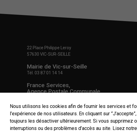
22 Place Philippe Leroy
57630 VIC-SUR-SEILLE
Mairie de Vic-sur-Seille
Tél.
03 87 01 14 14
France Services,
Agence Postale Communale
Tél.
03 87 86 41 48
Nous utilisons les cookies afin de fournir les services et fo
NOUS CONTACTER
l’expérience de nos utilisateurs. En cliquant sur ”J’accepte
toujours les désactiver ultérieurement. Si vous supprimez 
interruptions ou des problèmes d’accès au site.
Lisez notre