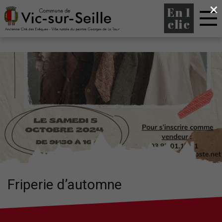
×
En 1
clic
Friperie d’automne