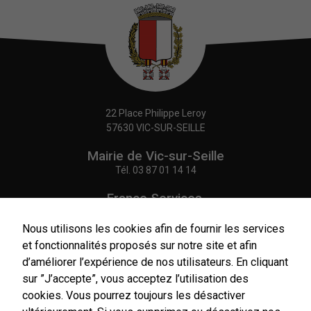
22 Place Philippe Leroy
57630 VIC-SUR-SEILLE
Mairie de Vic-sur-Seille
Tél.
03 87 01 14 14
France Services,
Agence Postale Communale
Tél.
03 87 86 41 48
Nous utilisons les cookies afin de fournir les services
Nécessaires
et fonctionnalités proposés sur notre site et afin
Ces cookies
NOUS CONTACTER
d’améliorer l’expérience de nos utilisateurs. En cliquant
sont utiles au
sur ”J’accepte”, vous acceptez l’utilisation des
bon
fonctionnement
cookies. Vous pourrez toujours les désactiver
de notre site