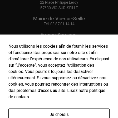
22 Place Philippe Leroy
57630 VIC-SUR-SEILLE
Mairie de Vic-sur-Seille
Tél.
03 87 01 14 14
France Services,
Agence Postale Communale
Tél.
03 87 86 41 48
Nous utilisons les cookies afin de fournir les services
et fonctionnalités proposés sur notre site et afin
NOUS CONTACTER
d’améliorer l’expérience de nos utilisateurs. En cliquant
sur ”J’accepte”, vous acceptez l’utilisation des
cookies. Vous pourrez toujours les désactiver
ultérieurement. Si vous supprimez ou désactivez nos
cookies, vous pourriez rencontrer des interruptions ou
Horaires
d'ouverture
des problèmes d’accès au site.
Lisez notre politique
Du lundi au vendredi :
de cookies
9h00-12h00 / 14h00-17h00
Le samedi : 9h00-12h00
Je choisis
Un service de secrétariat de mairie de premier niveau