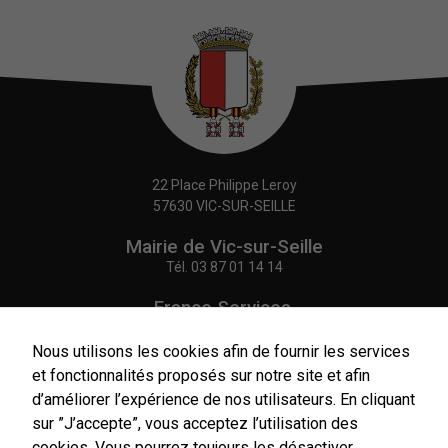
Nécessaires
Ces cookies
sont utiles au
22 Place Philippe Leroy
bon
57630 VIC-SUR-SEILLE
fonctionnement
de notre site
Mairie de Vic-sur-Seille
internet.
Tél.
03 87 01 14 14
France Services,
Statistiques
Agence Postale Communale
Afin de vous
Tél.
03 87 86 41 48
Nous utilisons les cookies afin de fournir les services
proposer des
évolutions et
et fonctionnalités proposés sur notre site et afin
d'établir des
NOUS CONTACTER
d’améliorer l’expérience de nos utilisateurs. En cliquant
statistiques,
sur ”J’accepte”, vous acceptez l’utilisation des
nous utilisons
des cookies.
cookies. Vous pourrez toujours les désactiver