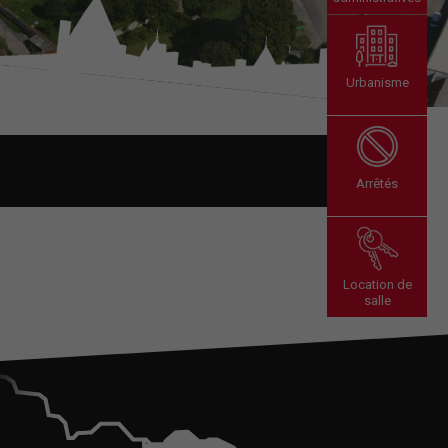
Urbanisme
Arrêtés
Location de
salle