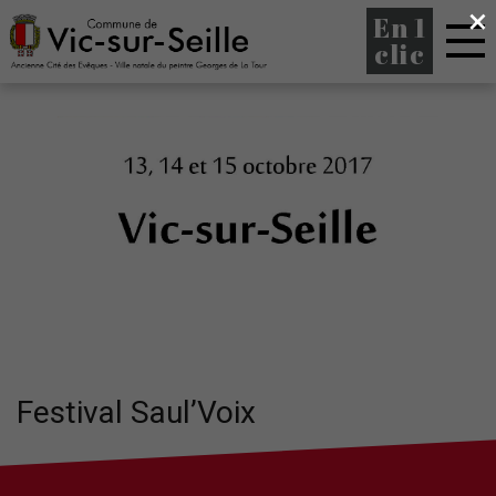
×
En 1
clic
Festival Saul’Voix