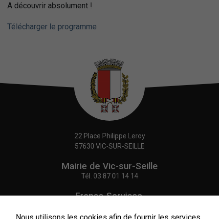
A découvrir absolument !
Télécharger le programme
22 Place Philippe Leroy
57630 VIC-SUR-SEILLE
Mairie de Vic-sur-Seille
Tél.
03 87 01 14 14
France Services,
Agence Postale Communale
Tél.
03 87 86 41 48
Nous utilisons les cookies afin de fournir les services