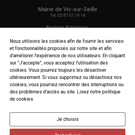
Nécessaires
Mairie de Vic-sur-Seille
Ces cookies
Tél.
03 87 01 14 14
sont utiles au
bon
France Services,
fonctionnement
Agence Postale Communale
de notre site
Tél.
03 87 86 41 48
Nous utilisons les cookies afin de fournir les services
internet.
et fonctionnalités proposés sur notre site et afin
NOUS CONTACTER
d’améliorer l’expérience de nos utilisateurs. En cliquant
Statistiques
sur ”J’accepte”, vous acceptez l’utilisation des
Afin de vous
cookies. Vous pourrez toujours les désactiver
proposer des
ultérieurement. Si vous supprimez ou désactivez nos
évolutions et
cookies, vous pourriez rencontrer des interruptions ou
Horaires
d'établir des
statistiques,
d'ouverture
des problèmes d’accès au site.
Lisez notre politique
nous utilisons
Du lundi au vendredi :
de cookies
des cookies.
9h00-12h00 / 14h00-17h00
Nous utilisons
Le samedi : 9h00-12h00
Google
Je choisis
Analytics pour
Un service de secrétariat de mairie de premier niveau
l'établissement
est assuré par l'agent d'accueil de France Services le
de nos