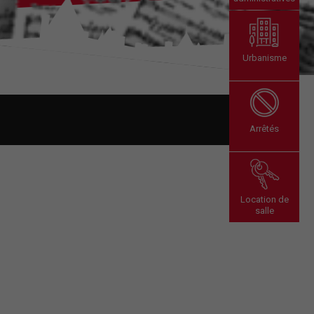
Urbanisme
Arrêtés
Location de
salle