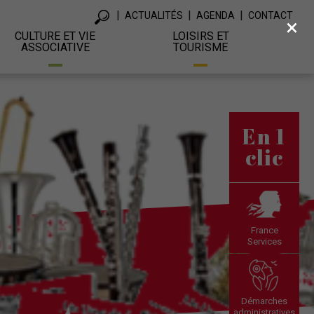
ACTUALITÉS
AGENDA
CONTACT
×
CULTURE ET VIE
LOISIRS ET
ASSOCIATIVE
TOURISME
En 1
clic
France
Services
Démarches
administratives