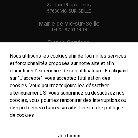
22 Place Philippe Leroy
57630 VIC-SUR-SEILLE
Mairie de Vic-sur-Seille
Tél.
03 87 01 14 14
France Services,
Agence Postale Communale
Tél.
03 87 86 41 48
Nous utilisons les cookies afin de fournir les services
et fonctionnalités proposés sur notre site et afin
NOUS CONTACTER
d’améliorer l’expérience de nos utilisateurs. En cliquant
sur ”J’accepte”, vous acceptez l’utilisation des
cookies. Vous pourrez toujours les désactiver
ultérieurement. Si vous supprimez ou désactivez nos
cookies, vous pourriez rencontrer des interruptions ou
Horaires
d'ouverture
des problèmes d’accès au site.
Lisez notre politique
Du lundi au vendredi :
de cookies
9h00-12h00 / 14h00-17h00
Le samedi : 9h00-12h00
Je choisis