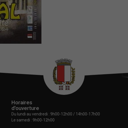
Nécessaires
Ces cookies
sont utiles au
bon
Horaires
fonctionnement
d'ouverture
de notre site
Du lundi au vendredi :
9h00-12h00 / 14h00-17h00
internet.
Le samedi : 9h00-12h00