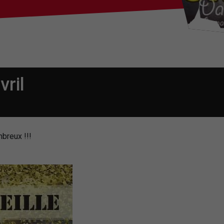
ril
breux !!!