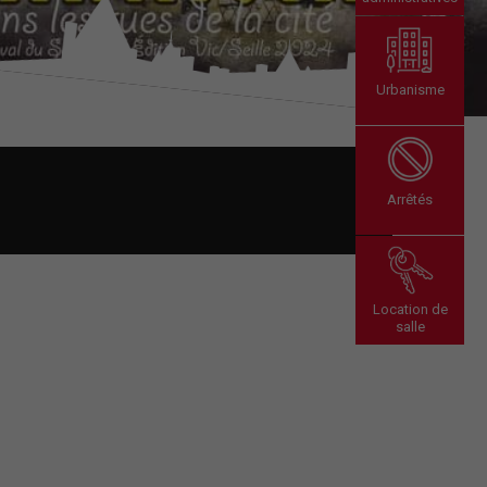
Urbanisme
Arrêtés
Location de
salle