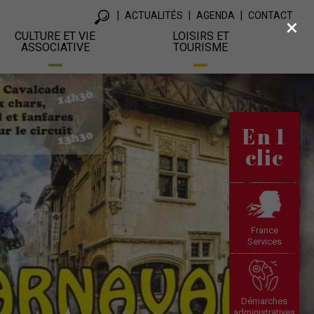
ACTUALITÉS
AGENDA
CONTACT
×
CULTURE ET VIE
LOISIRS ET
ASSOCIATIVE
TOURISME
En 1
clic
France
Services
Démarches
administratives