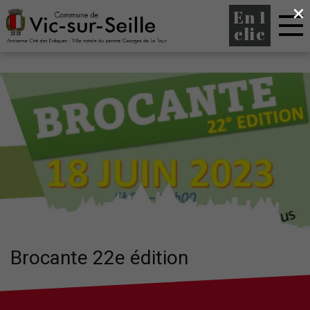
×
En 1
clic
Brocante 22e édition