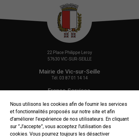
22 Place Philippe Leroy
57630 VIC-SUR-SEILLE
Mairie de Vic-sur-Seille
Tél.
03 87 01 14 14
France Services,
Agence Postale Communale
Tél.
03 87 86 41 48
Nous utilisons les cookies afin de fournir les services
Nécessaires
et fonctionnalités proposés sur notre site et afin
Ces cookies
NOUS CONTACTER
d’améliorer l’expérience de nos utilisateurs. En cliquant
sont utiles au
bon
sur ”J’accepte”, vous acceptez l’utilisation des
fonctionnement
cookies. Vous pourrez toujours les désactiver
de notre site