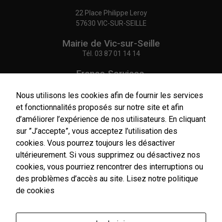
22 Place Philippe Leroy
57630 VIC-SUR-SEILLE
Mairie de Vic-sur-Seille
Tél.
03 87 01 14 14
France Services,
Agence Postale Communale
Tél.
03 87 86 41 48
Nous utilisons les cookies afin de fournir les services
et fonctionnalités proposés sur notre site et afin
NOUS CONTACTER
d’améliorer l’expérience de nos utilisateurs. En cliquant
sur ”J’accepte”, vous acceptez l’utilisation des
cookies. Vous pourrez toujours les désactiver
ultérieurement. Si vous supprimez ou désactivez nos
cookies, vous pourriez rencontrer des interruptions ou
Horaires
d'ouverture
des problèmes d’accès au site.
Lisez notre politique
Du lundi au vendredi :
de cookies
9h00-12h00 / 14h00-17h00
Le samedi : 9h00-12h00