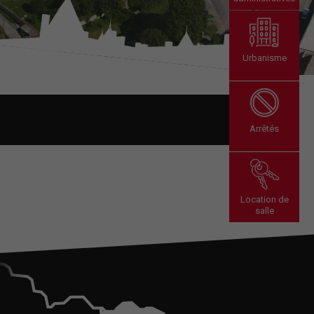
Urbanisme
Arrêtés
Location de
salle