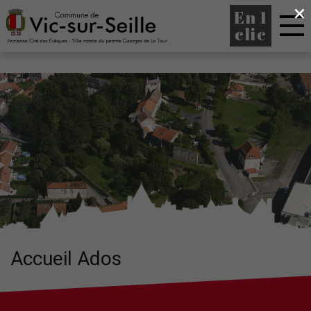
×
En 1
clic
Accueil Ados