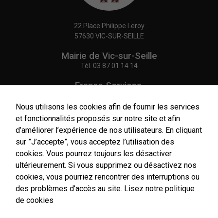
22 Place Philippe Leroy
57630 VIC-SUR-SEILLE
Mairie de Vic-sur-Seille
Tél.
03 87 01 14 14
France Services,
Agence Postale Communale
Tél.
03 87 86 41 48
Nous utilisons les cookies afin de fournir les services
et fonctionnalités proposés sur notre site et afin
NOUS CONTACTER
d’améliorer l’expérience de nos utilisateurs. En cliquant
sur ”J’accepte”, vous acceptez l’utilisation des
cookies. Vous pourrez toujours les désactiver
ultérieurement. Si vous supprimez ou désactivez nos
cookies, vous pourriez rencontrer des interruptions ou
Horaires
d'ouverture
des problèmes d’accès au site.
Lisez notre politique
Du lundi au vendredi :
de cookies
9h00-12h00 / 14h00-17h00