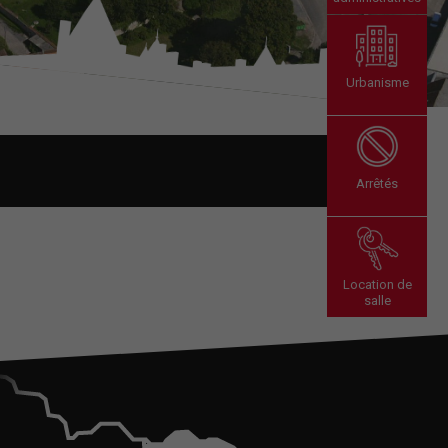
Urbanisme
Arrêtés
Location de
salle