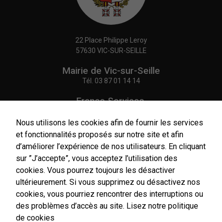
22 Place Philippe Leroy
57630 VIC-SUR-SEILLE
Mairie de Vic-sur-Seille
Tél.
03 87 01 14 14
France Services,
Agence Postale Communale
Tél.
03 87 86 41 48
Nous utilisons les cookies afin de fournir les services
et fonctionnalités proposés sur notre site et afin
NOUS CONTACTER
d’améliorer l’expérience de nos utilisateurs. En cliquant
sur ”J’accepte”, vous acceptez l’utilisation des
cookies. Vous pourrez toujours les désactiver
ultérieurement. Si vous supprimez ou désactivez nos
cookies, vous pourriez rencontrer des interruptions ou
Horaires
d'ouverture
des problèmes d’accès au site.
Lisez notre politique
Du lundi au vendredi :
de cookies