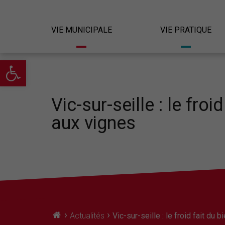
VIE MUNICIPALE
VIE PRATIQUE
Ouvrir la barre d’outils
Vic-sur-seille : le froi
aux vignes
›
›
Actualités
Vic-sur-seille : le froid fait du 