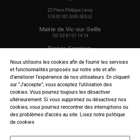
22 Place Philippe Leroy
57630 VIC-SUR-SEILLE
Mairie de Vic-sur-Seille
Tél.
03 87 01 14 14
France Services,
Agence Postale Communale
Tél.
03 87 86 41 48
Nous utilisons les cookies afin de fournir les services
et fonctionnalités proposés sur notre site et afin
NOUS CONTACTER
d’améliorer l’expérience de nos utilisateurs. En cliquant
sur ”J’accepte”, vous acceptez l’utilisation des
cookies. Vous pourrez toujours les désactiver
ultérieurement. Si vous supprimez ou désactivez nos
cookies, vous pourriez rencontrer des interruptions ou
Horaires
d'ouverture
des problèmes d’accès au site.
Lisez notre politique
Du lundi au vendredi :
de cookies
9h00-12h00 / 14h00-17h00
Le samedi : 9h00-12h00