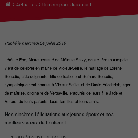
›
›
Actualités
Un nom pour deux oui !
Publié le
mercredi 24 juillet 2019
Jérôme End, Maire, assisté de Mélanie Salvy, conseillère municipale,
vient de célébrer en mairie de Vic-sur-Seille, le mariage de Lorène
Benedic, aide-soignante, fille de Isabelle et Bernard Benedic,
sympathiquement connus à Vic-sur-Seille, et de David Friederich, agent
de maîtrise, originaire de Vergaville, entourés de leurs fille Jade et
Ambre, de leurs parents, leurs familles et leurs amis.
Nos sincères félicitations aux jeunes époux et nos
meilleurs vœux de bonheur !
RETOUR À LA LISTE DES ACTUS