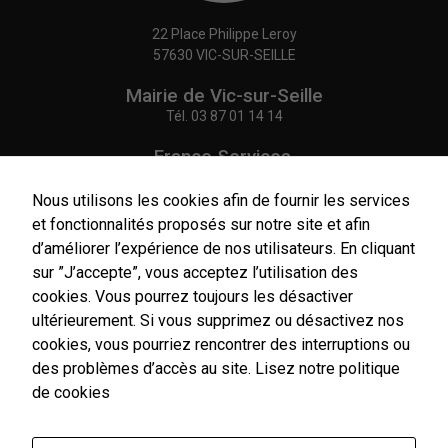
Statistiques
Afin de vous
22 Place Philippe Leroy
proposer des
57630 VIC-SUR-SEILLE
évolutions et
d'établir des
Mairie de Vic-sur-Seille
statistiques,
Tél.
03 87 01 14 14
nous utilisons
des cookies.
France Services,
Nous utilisons
Agence Postale Communale
Google
Tél.
03 87 86 41 48
Nous utilisons les cookies afin de fournir les services
Analytics pour
l'établissement
et fonctionnalités proposés sur notre site et afin
de nos
NOUS CONTACTER
d’améliorer l’expérience de nos utilisateurs. En cliquant
statistiques.
sur ”J’accepte”, vous acceptez l’utilisation des
cookies. Vous pourrez toujours les désactiver
ultérieurement. Si vous supprimez ou désactivez nos
Experience
cookies, vous pourriez rencontrer des interruptions ou
Horaires
Afin
d'ouverture
d'améliorer
des problèmes d’accès au site.
Lisez notre politique
l'expérience
Du lundi au vendredi :
de cookies
utilisateur,
9h00-12h00 / 14h00-17h00
certaines
Le samedi : 9h00-12h00
fonctionnalités