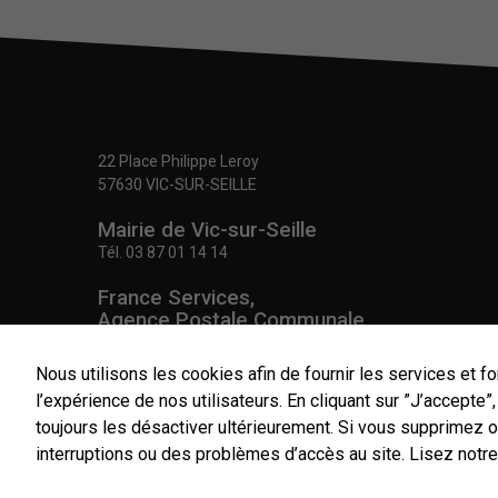
22 Place Philippe Leroy
57630 VIC-SUR-SEILLE
Mairie de Vic-sur-Seille
Tél.
03 87 01 14 14
France Services,
Agence Postale Communale
Tél.
03 87 86 41 48
Nous utilisons les cookies afin de fournir les services et fo
NOUS CONTACTER
l’expérience de nos utilisateurs. En cliquant sur ”J’accepte
toujours les désactiver ultérieurement. Si vous supprimez 
interruptions ou des problèmes d’accès au site.
Lisez notre