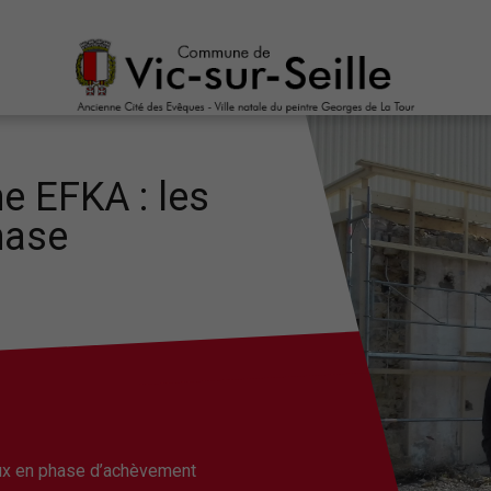
ne EFKA : les
hase
vaux en phase d’achèvement