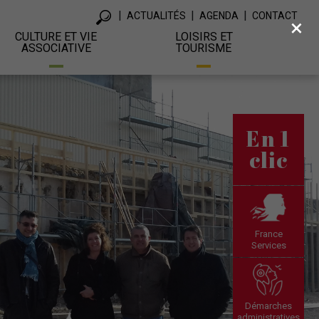
ACTUALITÉS
AGENDA
CONTACT
×
CULTURE ET VIE
LOISIRS ET
ASSOCIATIVE
TOURISME
En 1
clic
France
Services
Démarches
administratives