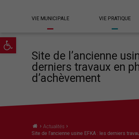
VIE MUNICIPALE
VIE PRATIQUE
Ouvrir la barre d’outils
Site de l’ancienne usi
derniers travaux en p
d’achèvement
›
›
Actualités
Site de l’ancienne usine EFKA : les derniers tra