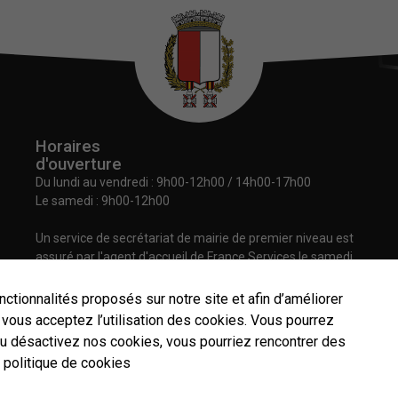
Horaires
d'ouverture
Du lundi au vendredi :
9h00-12h00 / 14h00-17h00
Le samedi : 9h00-12h00
Un service de secrétariat de mairie de premier niveau est
assuré par l'agent d'accueil de France Services le samedi
matin.
nctionnalités proposés sur notre site et afin d’améliorer
”, vous acceptez l’utilisation des cookies. Vous pourrez
ou désactivez nos cookies, vous pourriez rencontrer des
 politique de cookies
Contact
Plan du site
Mentions légales
Données personnelles
Nécessaires
© 2026
Commune de Vic sur Seille
-
CMS : Wordpress
Ces cookies