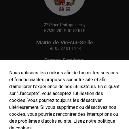
22 Place Philippe Leroy
57630 VIC-SUR-SEILLE
Mairie de Vic-sur-Seille
Tél.
03 87 01 14 14
France Services,
Agence Postale Communale
Tél.
03 87 86 41 48
Nous utilisons les cookies afin de fournir les services
et fonctionnalités proposés sur notre site et afin
NOUS CONTACTER
d’améliorer l’expérience de nos utilisateurs. En cliquant
Nécessaires
sur ”J’accepte”, vous acceptez l’utilisation des
Ces cookies
sont utiles au
cookies. Vous pourrez toujours les désactiver
bon
ultérieurement. Si vous supprimez ou désactivez nos
fonctionnement
cookies, vous pourriez rencontrer des interruptions ou
Horaires
de notre site
d'ouverture
internet.
des problèmes d’accès au site.
Lisez notre politique
Du lundi au vendredi :
de cookies