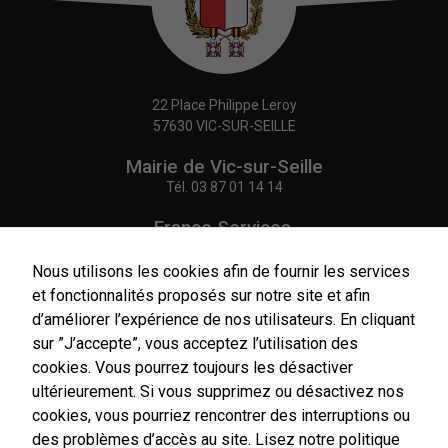
22 Place Philippe Leroy
57630 VIC-SUR-SEILLE
Mairie de Vic-sur-Seille
Tél.
03 87 01 14 14
France Services,
Agence Postale Communale
Tél.
03 87 86 41 48
Nous utilisons les cookies afin de fournir les services
et fonctionnalités proposés sur notre site et afin
NOUS CONTACTER
d’améliorer l’expérience de nos utilisateurs. En cliquant
sur ”J’accepte”, vous acceptez l’utilisation des
cookies. Vous pourrez toujours les désactiver
ultérieurement. Si vous supprimez ou désactivez nos
cookies, vous pourriez rencontrer des interruptions ou
Horaires
d'ouverture
des problèmes d’accès au site.
Lisez notre politique