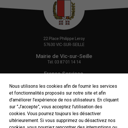
22 Place Philippe Leroy
57630 VIC-SUR-SEILLE
Mairie de Vic-sur-Seille
Tél.
03 87 01 14 14
France Services,
Agence Postale Communale
Tél.
03 87 86 41 48
Nous utilisons les cookies afin de fournir les services
et fonctionnalités proposés sur notre site et afin
NOUS CONTACTER
d’améliorer l’expérience de nos utilisateurs. En cliquant
sur ”J’accepte”, vous acceptez l’utilisation des
cookies. Vous pourrez toujours les désactiver
ultérieurement. Si vous supprimez ou désactivez nos
cookies, vous pourriez rencontrer des interruptions ou