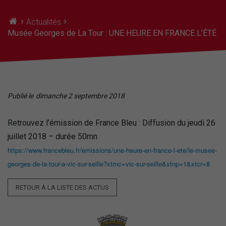
›
›
Actualités
Musée Georges de La Tour : UNE HEURE EN FRANCE L’ÉTÉ
Publié le
dimanche 2 septembre 2018
Retrouvez l’émission de France Bleu : Diffusion du jeudi 26
juillet 2018 – durée 50mn
https://www.francebleu.fr/emissions/une-heure-en-france-l-ete/le-musee-
georges-de-la-tour-a-vic-sur-seille?xtmc=vic-sur-seille&xtnp=1&xtcr=8
RETOUR À LA LISTE DES ACTUS