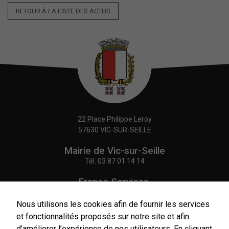
RETOUR À LA LISTE DES ACTUS
22 Place Philippe Leroy
57630 VIC-SUR-SEILLE
Mairie de Vic-sur-Seille
Tél.
03 87 01 14 14
France Services,
Agence Postale Communale
Tél.
03 87 86 41 48
Nous utilisons les cookies afin de fournir les services
et fonctionnalités proposés sur notre site et afin
NOUS CONTACTER
d’améliorer l’expérience de nos utilisateurs. En cliquant